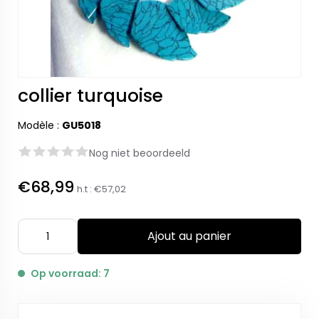
collier turquoise
Modèle :
GU5018
Nog niet beoordeeld
€68,99
h.t :
€57,02
Ajout au panier
Op voorraad: 7