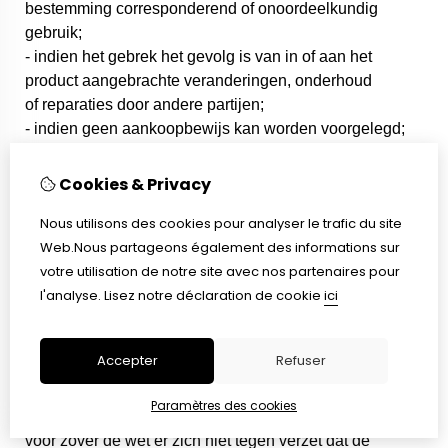
bestemming corresponderend of onoordeelkundig
gebruik;
- indien het gebrek het gevolg is van in of aan het
product aangebrachte veranderingen, onderhoud
of reparaties door andere partijen;
- indien geen aankoopbewijs kan worden voorgelegd;
- indien de beschadiging, zelfs gedeeltelijk, is ontstaan
door opzet, grove onachtzaamheid of nalatig
Cookies & Privacy
onderhoud;
Nous utilisons des cookies pour analyser le trafic du site
- in geval van verlies van delen van het product, tenzij
Web.Nous partageons également des informations sur
uit interne experten analyse blijkt dat deze het gevolg
votre utilisation de notre site avec nos partenaires pour
zijn van een fabricagefout.
l'analyse.
Lisez notre déclaration de cookie
ici
Vrijwaring door de Klant
De Klant is gehouden 2JOIN (1ABP N.V.) te vrijwaren
Accepter
Refuser
van enige aanspraak die derden ter zake van de
uitvoering van de overeenkomst tegen 2JOIN (1ABP
Paramètres des cookies
N.V.) zouden kunnen doen gelden (bijv. gevolgschade),
voor zover de wet er zich niet tegen verzet dat de