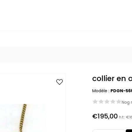
collier en 
Modèle :
PDGN-56
Nog 
€195,00
h.t :
€16