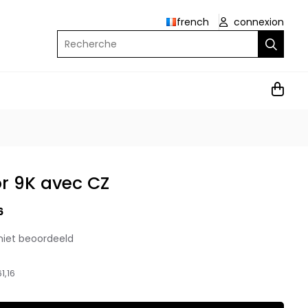
french
connexion
Recherche
or 9K avec CZ
6
niet beoordeeld
1,16