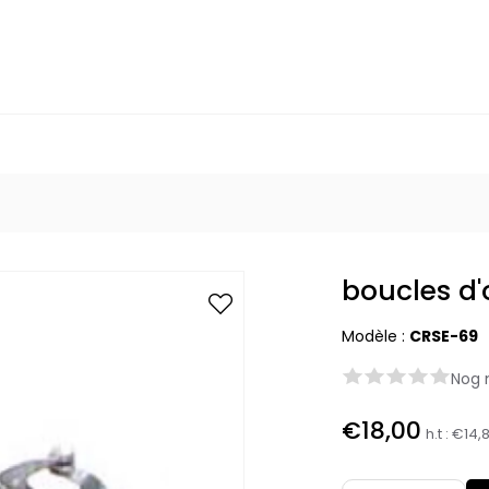
boucles d'o
Modèle :
CRSE-69
Nog 
€18,00
h.t :
€14,