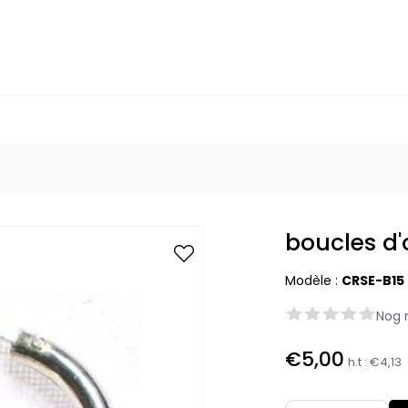
boucles d'
Modèle :
CRSE-B15
Nog 
€5,00
h.t :
€4,13