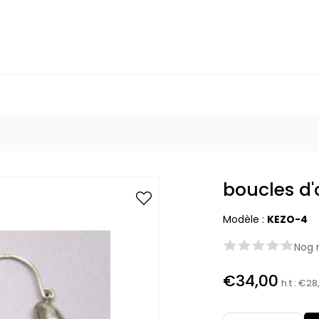
boucles d'
Modèle :
KEZO-4
Nog 
€34,00
h.t :
€28,