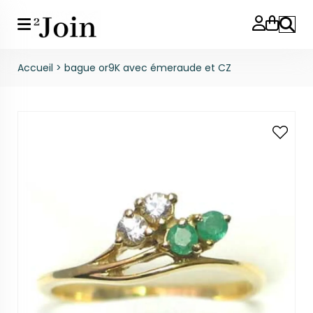
Reche
Accueil
>
bague or9K avec émeraude et CZ