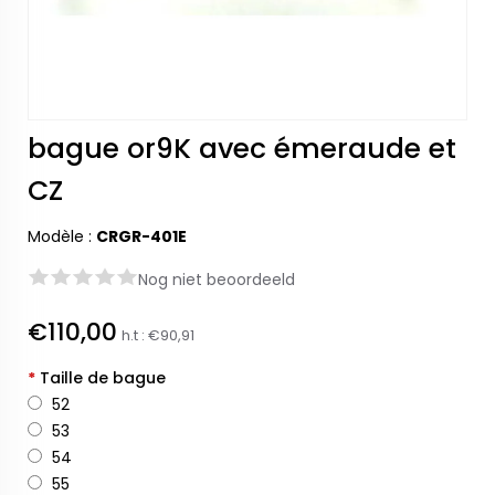
bague or9K avec émeraude et
CZ
Modèle :
CRGR-401E
Nog niet beoordeeld
€110,00
h.t :
€90,91
*
Taille de bague
52
53
54
55