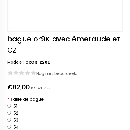
bague or9K avec émeraude et
CZ
Modèle :
CRGR-220E
Nog niet beoordeeld
€82,00
h.t :
€67,77
*
Taille de bague
51
52
53
54