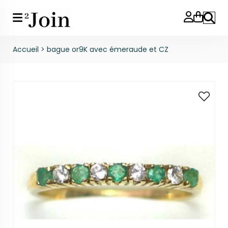
Reche
Accueil
>
bague or9K avec émeraude et CZ