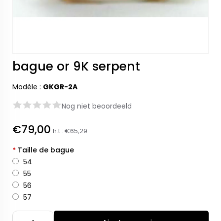
bague or 9K serpent
Modèle :
GKGR-2A
Nog niet beoordeeld
€79,00
h.t :
€65,29
*
Taille de bague
54
55
56
57