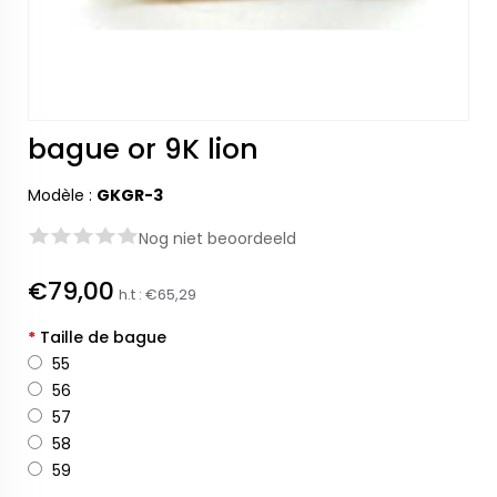
bague or 9K lion
Modèle :
GKGR-3
Nog niet beoordeeld
€79,00
h.t :
€65,29
*
Taille de bague
55
56
57
58
59