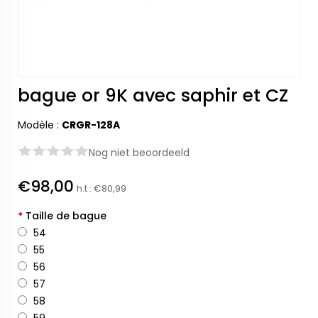
bague or 9K avec saphir et CZ
Modèle :
CRGR-128A
Nog niet beoordeeld
€98,00
h.t :
€80,99
*
Taille de bague
54
55
56
57
58