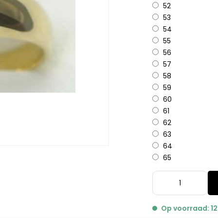
52
53
54
55
56
57
58
59
60
61
62
63
64
65
Op voorraad: 1