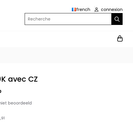
french
connexion
Recherche
9K avec CZ
0
niet beoordeeld
,91