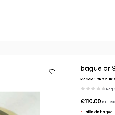
bague or 
Modèle :
CRGR-80
Nog 
€110,00
h.t :
€90
*
Taille de bague