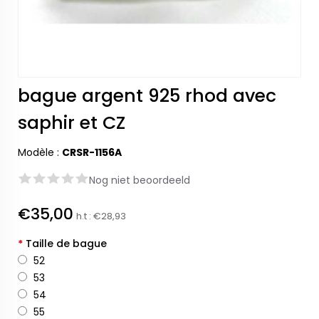
bague argent 925 rhod avec
saphir et CZ
Modèle :
CRSR-1156A
Nog niet beoordeeld
€35,00
h.t :
€28,93
*
Taille de bague
52
53
54
55