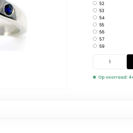
52
53
54
55
56
57
59
Op voorraad: 4