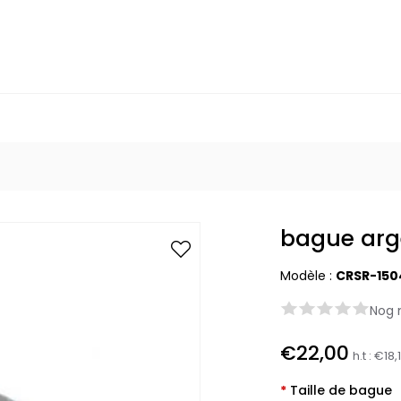
bague arg
Modèle :
CRSR-150
Nog 
€22,00
h.t :
€18,
*
Taille de bague