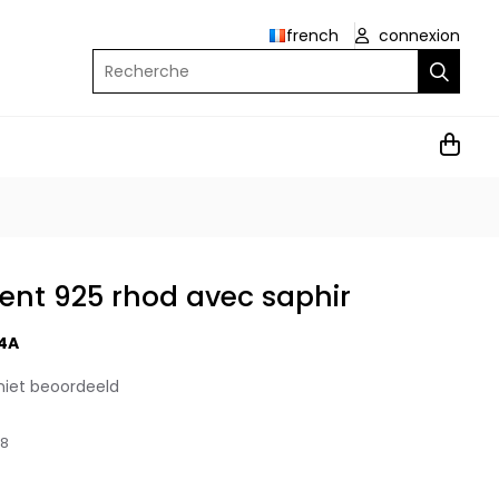
french
connexion
Recherche
ent 925 rhod avec saphir
4A
niet beoordeeld
18