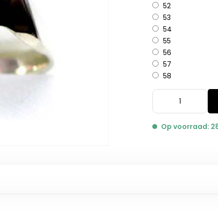
52
53
54
55
56
57
58
Op voorraad: 2