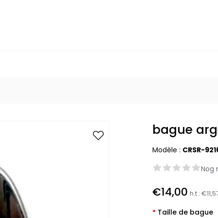
bague arg
Modèle :
CRSR-921
Nog 
€14,00
h.t :
€11,5
*
Taille de bague