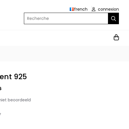
french
connexion
Recherche
ent 925
6
niet beoordeeld
7