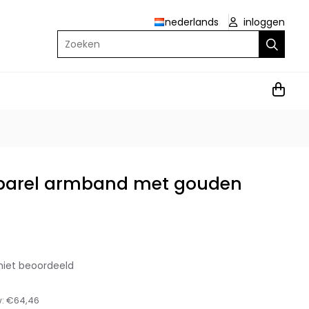
nederlands
inloggen
Zoeken
parel armband met gouden
niet beoordeeld
w:
€64,46