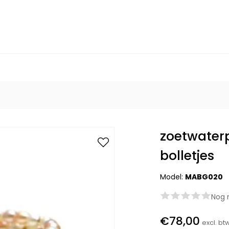
zoetwater
bolletjes
Model:
MABG020
Nog 
€78,00
excl. bt