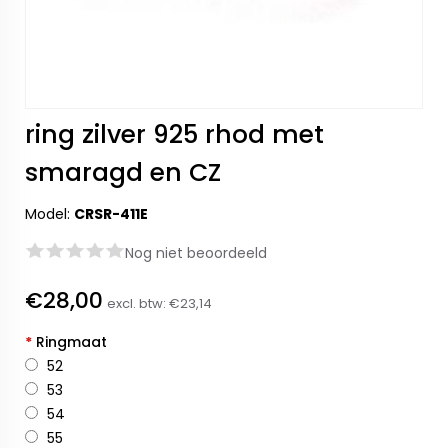
ring zilver 925 rhod met
smaragd en CZ
Model:
CRSR-411E
Nog niet beoordeeld
€28,00
excl. btw:
€23,14
*
Ringmaat
52
53
54
55