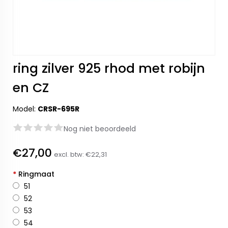
ring zilver 925 rhod met robijn
en CZ
Model:
CRSR-695R
Nog niet beoordeeld
€27,00
excl. btw:
€22,31
*
Ringmaat
51
52
53
54