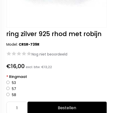
ring zilver 925 rhod met robijn
Model:
CRSR-739R
Nog niet beoordeeld
€16,00
excl. btw:
€13,22
*
Ringmaat
53
57
58
Bestellen