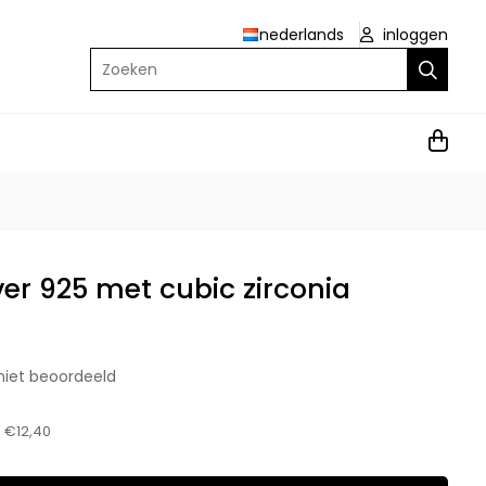
nederlands
inloggen
Zoeken
ver 925 met cubic zirconia
niet beoordeeld
:
€12,40