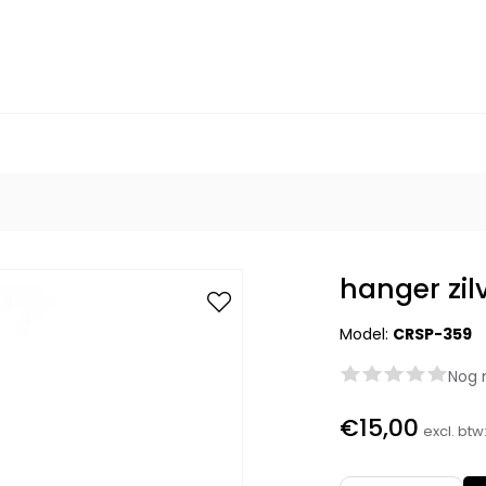
hanger zil
Model:
CRSP-359
Nog 
€15,00
excl. btw