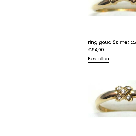
ring goud 9K met C
€
94,00
Bestellen