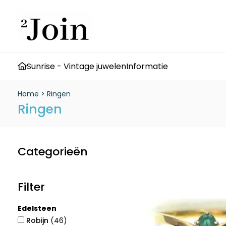
Sunrise - Vintage juwelen
Informatie
Home
>
Ringen
Ringen
Categorieën
Filter
Edelsteen
Robijn
(46)