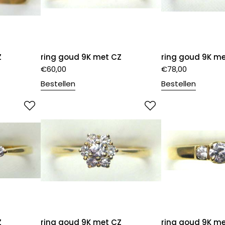
Z
ring goud 9K met CZ
ring goud 9K me
€
60,00
€
78,00
Bestellen
Bestellen
Z
ring goud 9K met CZ
ring goud 9K me