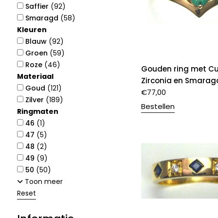
Saffier
(92)
Smaragd
(58)
Kleuren
Blauw
(92)
Groen
(59)
Roze
(46)
Gouden ring met Cu
Materiaal
Zirconia en Smarag
Goud
(121)
€
77,00
Zilver
(189)
Bestellen
Ringmaten
46
(1)
47
(5)
48
(2)
49
(9)
50
(50)
Toon meer
Reset