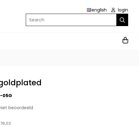
english
login
Search
 goldplated
1-05G
niet beoordeeld
76,03