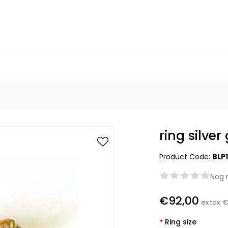
ring silver
Product Code:
BLP
Nog 
€92,00
ex tax:
€
*
Ring size