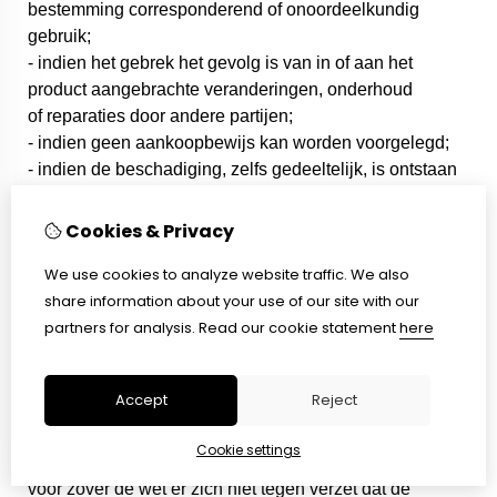
bestemming corresponderend of onoordeelkundig
gebruik;
- indien het gebrek het gevolg is van in of aan het
product aangebrachte veranderingen, onderhoud
of reparaties door andere partijen;
- indien geen aankoopbewijs kan worden voorgelegd;
- indien de beschadiging, zelfs gedeeltelijk, is ontstaan
door opzet, grove onachtzaamheid of nalatig
onderhoud;
Cookies & Privacy
- in geval van verlies van delen van het product, tenzij
We use cookies to analyze website traffic. We also
uit interne experten analyse blijkt dat deze het gevolg
share information about your use of our site with our
zijn van een fabricagefout.
partners for analysis.
Read our cookie statement
here
Vrijwaring door de Klant
De Klant is gehouden 2JOIN (1ABP N.V.) te vrijwaren
Accept
Reject
van enige aanspraak die derden ter zake van de
uitvoering van de overeenkomst tegen 2JOIN (1ABP
Cookie settings
N.V.) zouden kunnen doen gelden (bijv. gevolgschade),
voor zover de wet er zich niet tegen verzet dat de