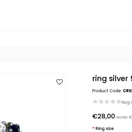
ring silve
Product Code:
CRS
Nog 
€28,00
ex tax:
€
*
Ring size