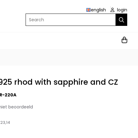
english
login
Search
r 925 rhod with sapphire and CZ
R-220A
niet beoordeeld
23,14