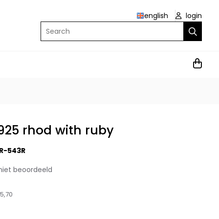
english
login
Search
r 925 rhod with ruby
R-543R
niet beoordeeld
5,70