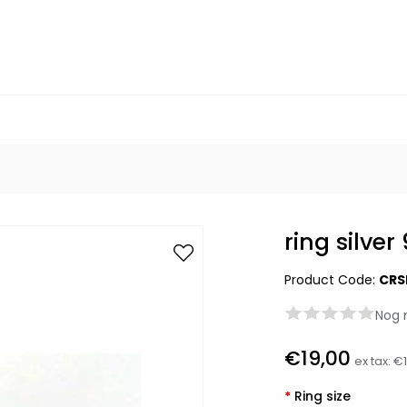
ring silve
Product Code:
CRS
Nog 
€19,00
ex tax:
€1
*
Ring size