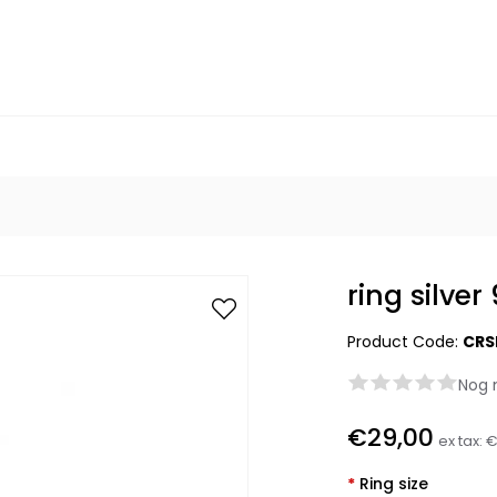
ring silve
Product Code:
CRS
Nog 
€29,00
ex tax:
€
*
Ring size