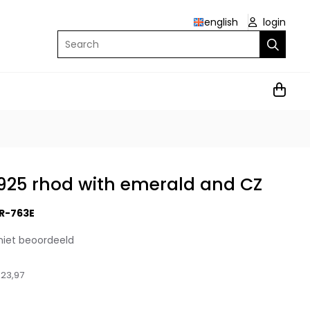
english
login
Search
r 925 rhod with emerald and CZ
R-763E
niet beoordeeld
23,97