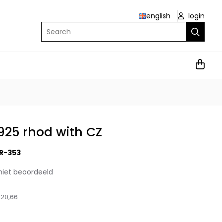
english
login
Search
 925 rhod with CZ
R-353
niet beoordeeld
20,66