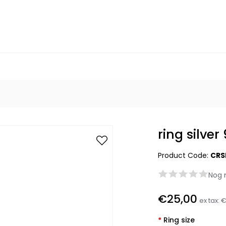
ring silver
Product Code:
CRS
Nog 
€25,00
ex tax:
€
*
Ring size