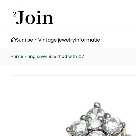
Sunrise - Vintage jewelry
Informatie
Home
»
ring silver 925 rhod with CZ