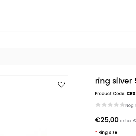
ring silver
Product Code:
CRS
Nog 
€25,00
ex tax:
€
*
Ring size