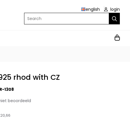
english
login
Search
 925 rhod with CZ
R-1308
niet beoordeeld
20,66