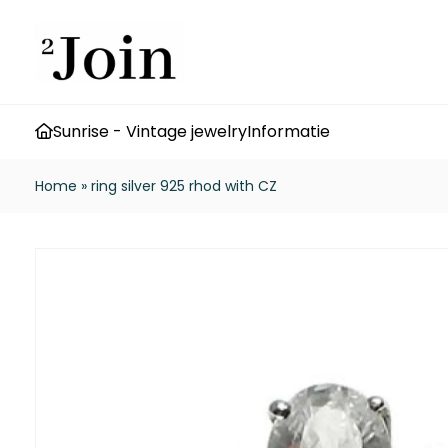
Sunrise - Vintage jewelry
Informatie
Home
»
ring silver 925 rhod with CZ