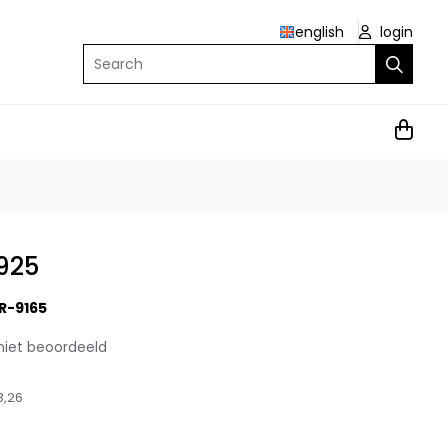
english
login
Search
 925
R-9165
niet beoordeeld
8,26