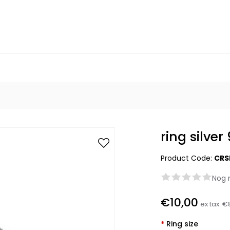
ring silver
Product Code:
CRS
Nog 
€10,00
ex tax:
€
*
Ring size