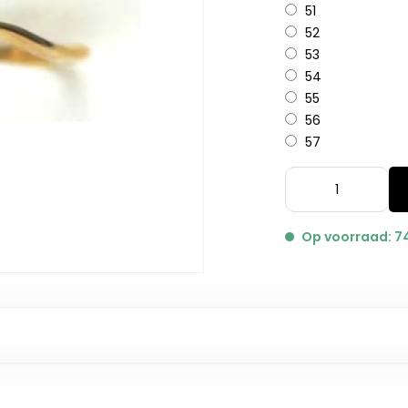
51
52
53
54
55
56
57
Op voorraad: 7