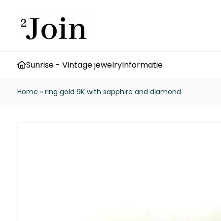
Sunrise - Vintage jewelry
Informatie
Home
»
ring gold 9K with sapphire and diamond