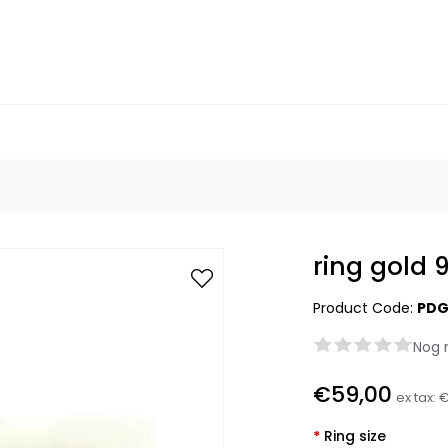
ring gold
Product Code:
PDG
Nog 
€59,00
ex tax:
€
*
Ring size