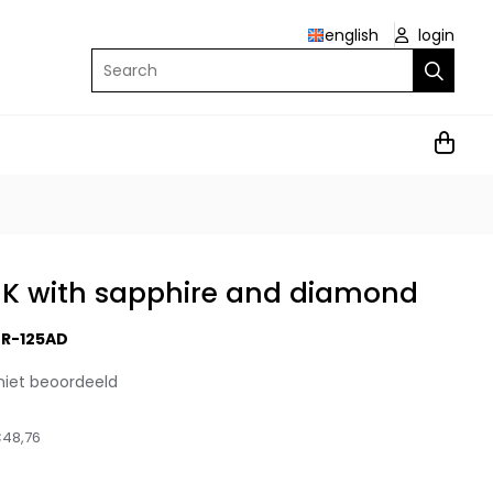
english
login
Search
 9K with sapphire and diamond
R-125AD
niet beoordeeld
48,76