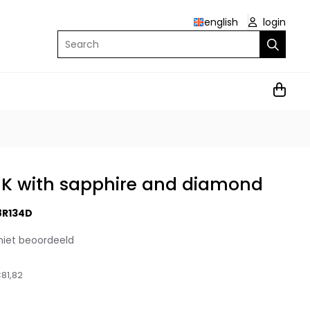
english
login
Search
 9K with sapphire and diamond
8R134D
niet beoordeeld
81,82