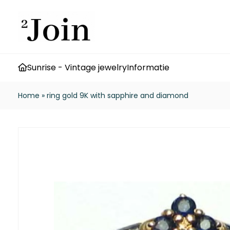
Sunrise - Vintage jewelry
Informatie
Home
»
ring gold 9K with sapphire and diamond