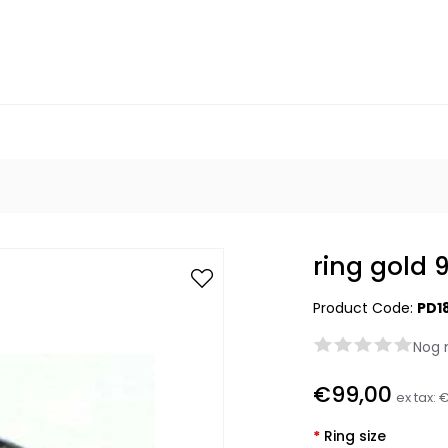
ring gold
Product Code:
PD1
Nog 
€99,00
ex tax:
€
*
Ring size