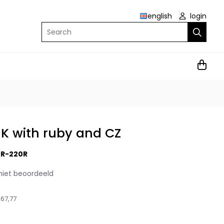
english
login
Search
9K with ruby and CZ
R-220R
niet beoordeeld
67,77