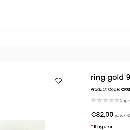
ring gold 
Product Code:
CRG
Nog 
€82,00
ex tax:
€
*
Ring size