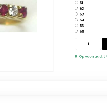
51
52
53
54
55
56
Op voorraad: 3