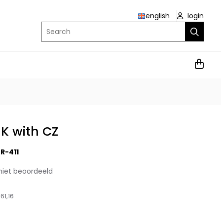
english
login
Search
9K with CZ
R-411
niet beoordeeld
61,16