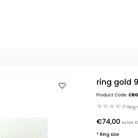
ring gold 
Product Code:
CRG
Nog 
€74,00
ex tax:
€
*
Ring size