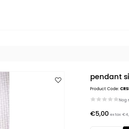
pendant s
Product Code:
CRS
Nog 
€5,00
ex tax:
€4,