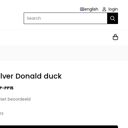
english
login
Search
ilver Donald duck
P-PP15
niet beoordeeld
13