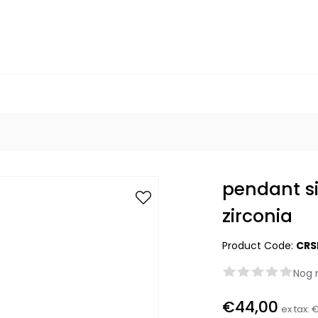
pendant si
zirconia
Product Code:
CRS
Nog 
€44,00
ex tax:
€