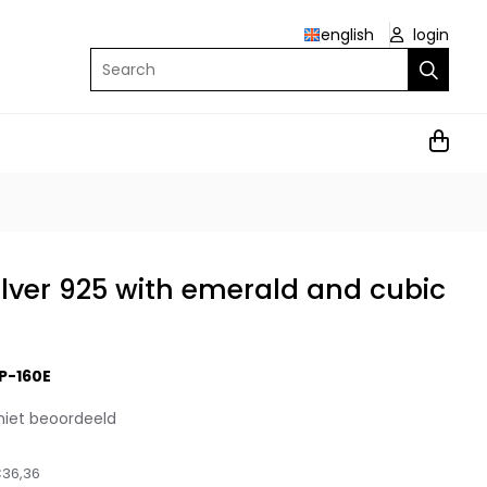
english
login
Search
lver 925 with emerald and cubic
P-160E
niet beoordeeld
36,36