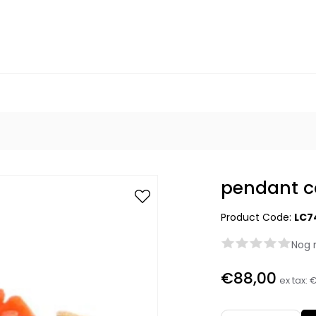
pendant co
Product Code:
LC7
Nog 
€88,00
ex tax:
€