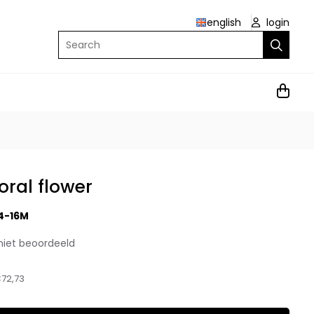
english
login
Search
ral flower
4-16M
niet beoordeeld
72,73