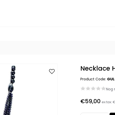
Necklace 
Product Code:
GUL
Nog 
€59,00
ex tax:
€