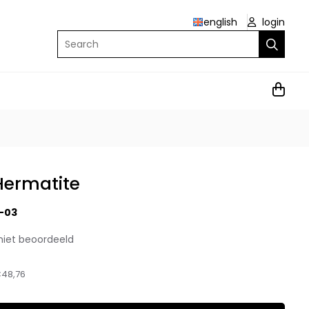
english
login
Search
Hermatite
-03
niet beoordeeld
48,76