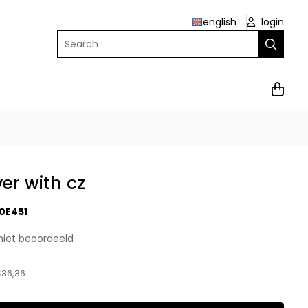
english
login
Search
ver with cz
0E451
niet beoordeeld
36,36