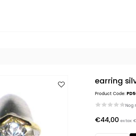
earring sil
Product Code:
PD5
Nog 
€44,00
ex tax:
€