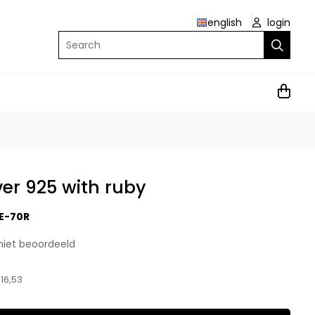
english
login
Search
ver 925 with ruby
E-70R
niet beoordeeld
16,53