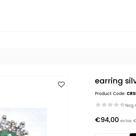
earring si
Product Code:
CRS
Nog 
€94,00
ex tax:
€