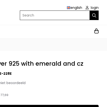
english
login
Search
lver 925 with emerald and cz
E-228E
niet beoordeeld
77,69