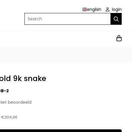
english
login
Search
old 9k snake
B-2
niet beoordeeld
:
€204,96