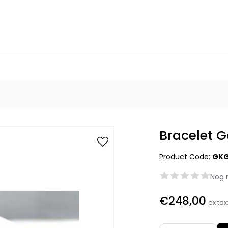
Bracelet G
Product Code:
GKG
Nog 
€248,00
ex tax